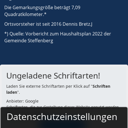
Die Gemarkungsgröße beträgt 7,09
Quadratkilometer.*
Ortsvorsteher ist seit 2016 Dennis Bretz.J
*) Quelle: Vorbericht zum Haushaltsplan 2022 der
Gemeinde Steffenberg
Ungeladene Schriftarten!
Laden Sie externe Schriftarten per Klick auf "
Schriften
laden
".
Anbieter: Google
Schriftarten, die zur Gestaltung dieser Website genutzt werden.
Datenschutzerklärung
Datenschutzeinstellungen
SCHRIFTEN LADEN